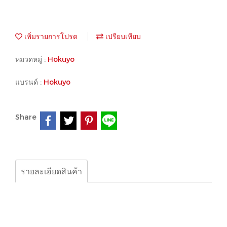
เพิ่มรายการโปรด
เปรียบเทียบ
หมวดหมู่ :
Hokuyo
แบรนด์ :
Hokuyo
Share
รายละเอียดสินค้า
Hokuyo, sensor, CWF-01A DC-JB6-AY FHM-201-8 PEX-
105C(PEX-10E/PE4-10FC) PEX-263C(PE4-H3NM) FB-
27C FHM-201 PHM-211-21-H AC110V 5M PRV-10A
AC100～240V PEX-105C-Z01 PEX-501A BWF-17A