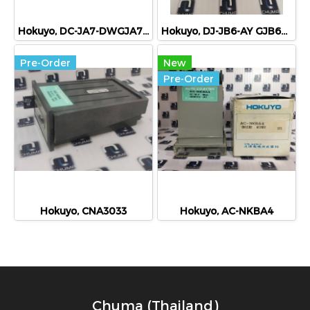
Hokuyo, DC-JA7-DWGJA7002
Hokuyo, DJ-JB6-AY GJB6001
Pre-Order
New
Pre-Order
Hokuyo, CNA3033
Hokuyo, AC-NKBA4
Chuma (Thailand)