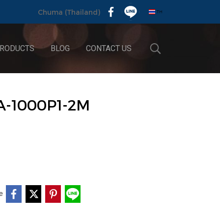
TH
Chuma (Thailand)
RODUCTS
BLOG
CONTACT US
A-1000P1-2M
e