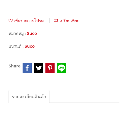
เพิ่มรายการโปรด
เปรียบเทียบ
หมวดหมู่ :
Suco
แบรนด์ :
Suco
Share
รายละเอียดสินค้า
Suco, Pressure switch, Transmission,0610-48203-0-
002
0167-403-01-2-007
670301