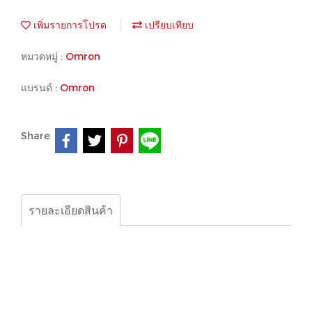
เพิ่มรายการโปรด
เปรียบเทียบ
หมวดหมู่ :
Omron
แบรนด์ :
Omron
Share
รายละเอียดสินค้า
Omron - switching, power supply
S8VS-01524 OMRON
S8VS-03024 OMRON