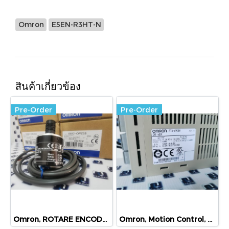
Omron
E5EN-R3HT-N
สินค้าเกี่ยวข้อง
Pre-Order
Pre-Order
Omron, ROTARE ENCODER, E6B2-CWZ5B
Omron, Motion Control, R7D-AP08H