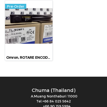
Pre-Order
Omron, ROTARE ENCODER, TL-M2MF1
Chuma (Thailand)
A.Muang Nonthaburi 11000
Tel.+66 84 025 5642
+66 90 159 5994