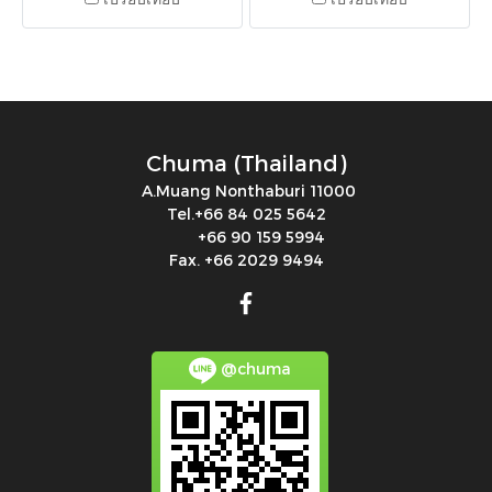
365C300Q30PX
365C300Q30PX
Chuma (Thailand)
A.Muang Nonthaburi 11000
Tel.+66 84 025 5642
+66 90 159 5994
Fax. +66 2029 9494
@chuma