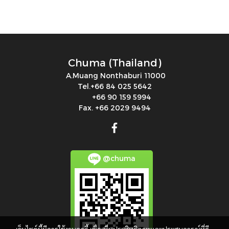
NTK8AL NTS 250 NF NTS
180NF NCT 4 PKL 150/6
NEA 5020 ：115V 33W
6600 NCR 120 NEG50120
0.18KW 230/400V 50Hz
Chuma (Thailand)
3PH NTP48 B+C NTS
A.Muang Nonthaburi 11000
180HF NEA 5020 50HZ
Tel.+66 84 025 5642
+66 90 159 5994
0.035KW KC:200/290H
Fax. +66 2029 9494
@chuma