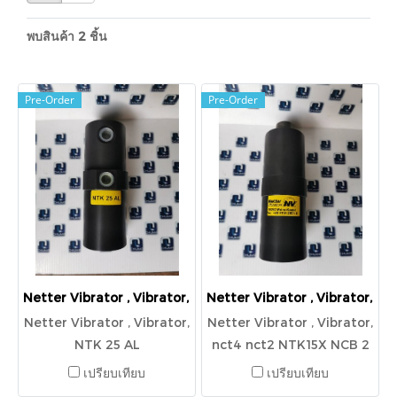
พบสินค้า 2 ชิ้น
Pre-Order
Pre-Order
Netter Vibrator , Vibrator, NTK 25 AL
Netter Vibrator , Vibrator
Netter Vibrator , Vibrator,
Netter Vibrator , Vibrator,
NTK 25 AL
nct4 nct2 NTK15X NCB 2
NTS 180NF ：G1/4 NCT3
เปรียบเทียบ
เปรียบเทียบ
NTS 120HF NTS-120NF