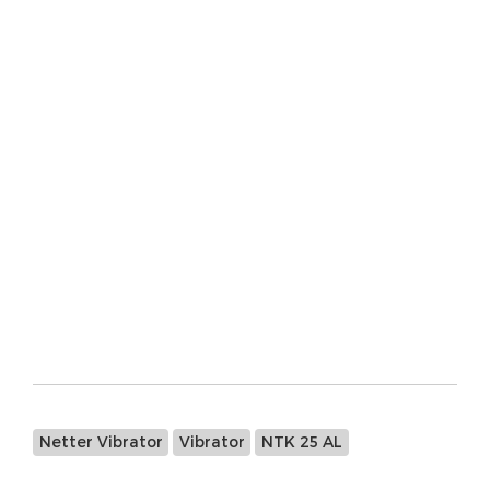
NEA 5020（230V ，50Hz
NEG5020 B3 0.035KW
NHG 600 RL
NEG25420 0.3KW
PKL 740/5 2.1kg 5bar
NCR120
NEA5020
NEA-50120
NEA-5050
3-7㎏/c㎡ NCB20
NCR 10
NTK 25AL
VK-16
MVF 3/2/1/4/E
NEG5060 0.12KW 230/400V 50HZ
Netter Vibrator
Vibrator
NTK 25 AL