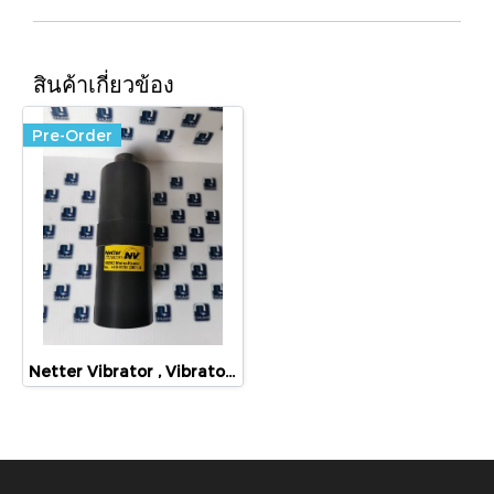
สินค้าเกี่ยวข้อง
Pre-Order
Netter Vibrator , Vibrator, nct4 nct2 NTK15X NCB 2 NTS 180NF ：G1/4 NCT3 NTS 120HF NTS-120NF NTK8AL NTS 250 NF NTS 180NF NCT 4 PKL 150/6 NEA 5020 ：115V 33W 6600 NCR 120 NEG50120 0.18KW 230/400V 50Hz 3PH NTP48 B+C NTS 180HF NEA 5020 50HZ 0.035KW KC:200/290H