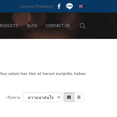
TH
Chuma (Thailand)
RODUCTS
BLOG
CONTACT US
adhuc solum has. Nec at harum euripidis, habeo
เรียงตาม