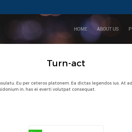
HOME
ABOUT US
P
Turn-act
nsulatu. Eu per ceteros platonem. Ea dictas legendos ius. At 
sidonium in, has ei everti volutpat consequat.