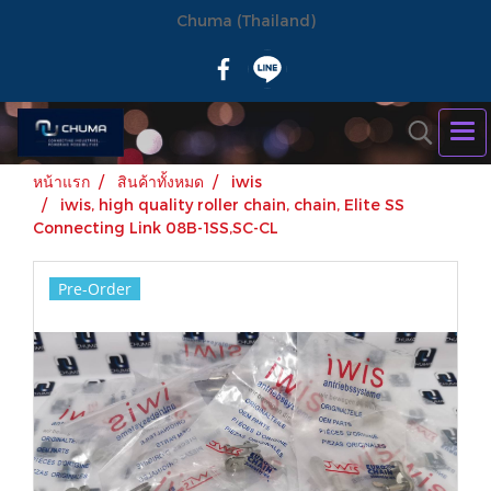
Chuma (Thailand)
หน้าแรก
สินค้าทั้งหมด
iwis
iwis, high quality roller chain, chain, Elite SS
Connecting Link 08B-1SS,SC-CL
Pre-Order