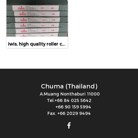
iwis, high quality roller chain, chain, 08B-1, 40008517
Chuma (Thailand)
A.Muang Nonthaburi 11000
Tel.+66 84 025 5642
+66 90 159 5994
Fax. +66 2029 9494