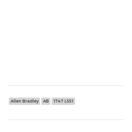
*FREE SHIPPING*
ALLEN BRADLEY 1492-SP1B400 1492SP1B400
ALLEN BRADLEY 1492-SP1B400 1492SP1B400
ALLEN BRADLEY 1492-SP1B250 1492SP1B250
ALLEN BRADLEY 1492-SP1B200 1492SP1B200
ALLEN BRADLEY 1492-SP1B130 SERIES A BREAKE
Allen Bradley
AB
1747 L551