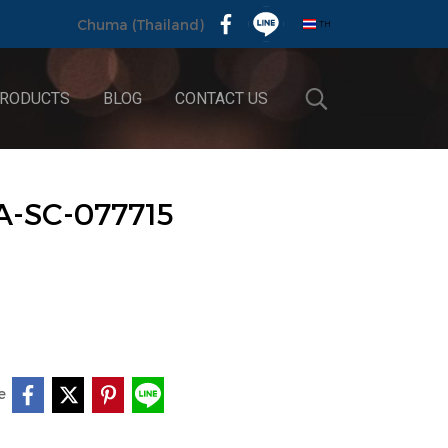
TH
Chuma (Thailand)
RODUCTS
BLOG
CONTACT US
A-SC-077715
e