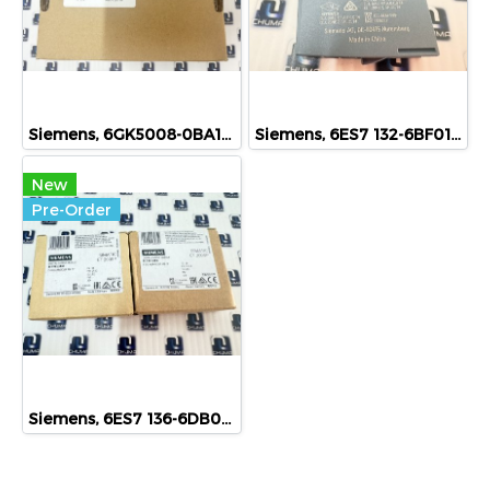
Siemens, 6GK5008-0BA10-1AB2
Siemens, 6ES7 132-6BF01-0BA0
New
Pre-Order
Siemens, 6ES7 136-6DB00-0CA0