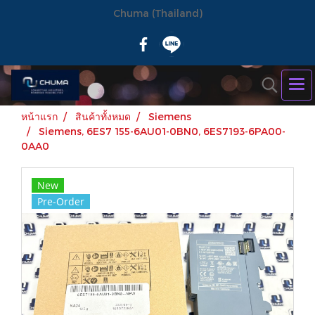
Chuma (Thailand)
หน้าแรก
สินค้าทั้งหมด
Siemens
Siemens, 6ES7 155-6AU01-0BN0, 6ES7193-6PA00-
0AA0
New
Pre-Order