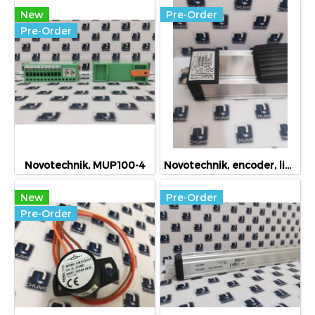
New
Pre-Order
Pre-Order
Novotechnik, MUP100-4
Novotechnik, encoder, linear position sensor, rotary position sensor, angle sensor, TLH 0600, 024386
New
Pre-Order
Pre-Order