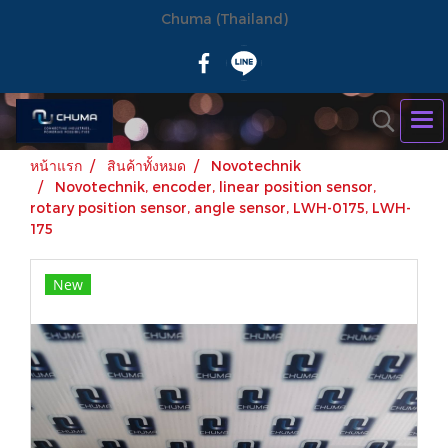
Chuma (Thailand)
หน้าแรก
สินค้าทั้งหมด
Novotechnik
Novotechnik, encoder, linear position sensor,
rotary position sensor, angle sensor, LWH-0175, LWH-
175
New