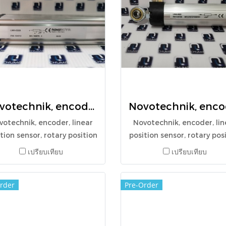
Novotechnik, encoder, linear position sensor, rotary position sensor, angle sensor, LWH-0300, LWH-300
votechnik, encoder, linear
Novotechnik, encoder, lin
tion sensor, rotary position
position sensor, rotary pos
ensor, angle sensor, LWH-
sensor, angle sensor,
เปรียบเทียบ
เปรียบเทียบ
0300, LWH-300
LWG0500
rder
Pre-Order