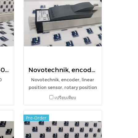
Novotechnik, LWH-0500
Novotechnik, encoder, linear position sensor, rotary position sensor, angle sensor, TLH 0300, 025512
0
Novotechnik, encoder, linear
position sensor, rotary position
sensor, angle sensor, TLH
เปรียบเทียบ
0300, 025512
Pre-Order