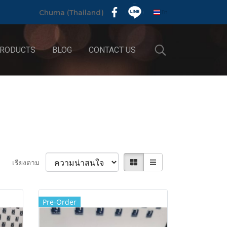
TH
Chuma (Thailand)
RODUCTS
BLOG
CONTACT US
เรียงตาม
Pre-Order