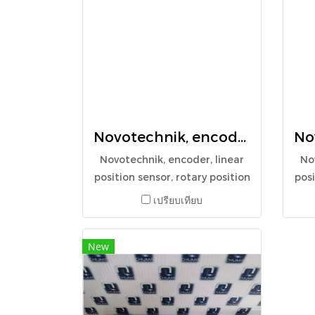
Novotechnik, encoder, linear position sensor, rotary position sensor, angle sensor, TLH 2000, 024386
Novotechnik, encoder, linear
No
position sensor, rotary position
posi
sensor, angle sensor, TLH
s
เปรียบเทียบ
2000, 024386
New