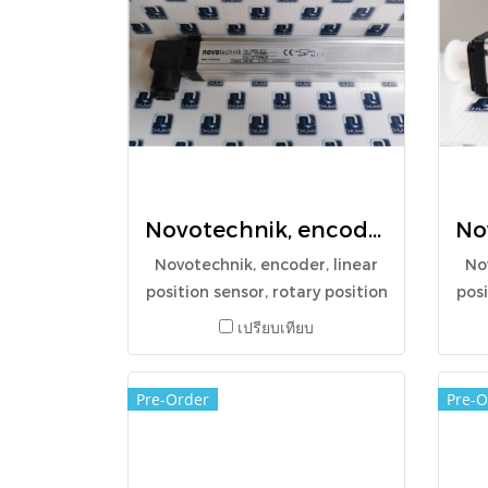
Novotechnik, encoder, linear position sensor, rotary position sensor, angle sensor, LWH-0175, LWH-175
Novotechnik, encoder, linear
No
position sensor, rotary position
posi
sensor, angle sensor, LWH-
s
เปรียบเทียบ
0175, LWH-175
Pre-Order
Pre-O