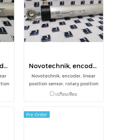
Novotechnik, encoder, linear position sensor, rotary position sensor, angle sensor, LWG0500
Novotechnik, encoder, linear position sensor, rotary position sensor, angle sensor, LWG0300
ear
Novotechnik, encoder, linear
ition
position sensor, rotary position
sensor, angle sensor,
เปรียบเทียบ
LWG0300
Pre-Order