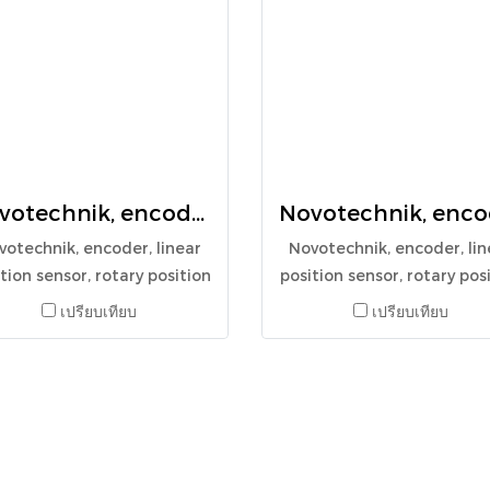
Novotechnik, encoder, linear position sensor, rotary position sensor, angle sensor, TLH 0600, 024386
votechnik, encoder, linear
Novotechnik, encoder, lin
tion sensor, rotary position
position sensor, rotary pos
ensor, angle sensor, TLH
sensor, angle sensor, LWH 
เปรียบเทียบ
เปรียบเทียบ
0600, 024386
024387