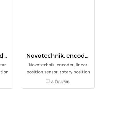
Novotechnik, encoder, linear position sensor, rotary position sensor, angle sensor, LWH 75 , 024387
Novotechnik, encoder, linear position sensor, rotary position sensor, angle sensor, TRS-0025, 023271
ear
Novotechnik, encoder, linear
ition
position sensor, rotary position
75 ,
sensor, angle sensor, TRS-
เปรียบเทียบ
0025, 023271