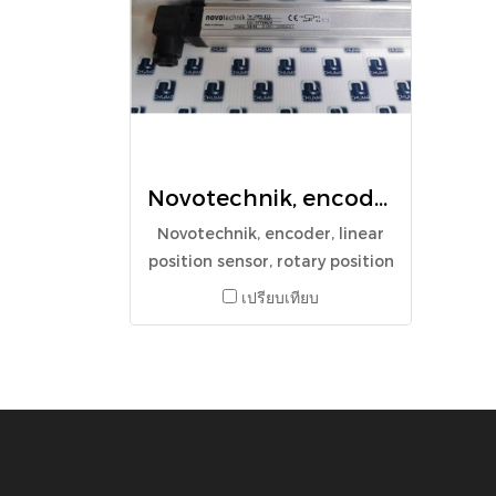
Novotechnik, encoder, linear position sensor, rotary position sensor, angle sensor, LWH-0175, LWH-175
Novotechnik, encoder, linear
position sensor, rotary position
sensor, angle sensor, LWH-
เปรียบเทียบ
0175, LWH-175