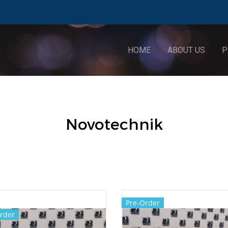
HOME
ABOUT US
P
Novotechnik
Pre-Order
rder