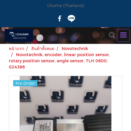
Chuma (Thailand)
หน้าแรก
สินค้าทั้งหมด
Novotechnik
Novotechnik, encoder, linear position sensor,
rotary position sensor, angle sensor, TLH 0600,
024386
Pre-Order