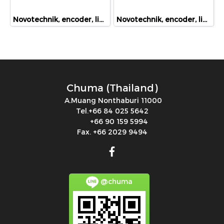
Novotechnik, encoder, linear position sensor, rotary position sensor, angle sensor, TRS-0025, 023271
Novotechnik, encoder, linear position sensor, rotary position sensor, angle sensor, LWH 75 , 024387
Chuma (Thailand)
A.Muang Nonthaburi 11000
Tel.+66 84 025 5642
+66 90 159 5994
Fax. +66 2029 9494
@chuma