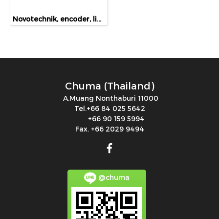
Novotechnik, encoder, linear position sensor, rotary position sensor, angle sensor, LWH-0300, LWH-300
Chuma (Thailand)
A.Muang Nonthaburi 11000
Tel.+66 84 025 5642
+66 90 159 5994
Fax. +66 2029 9494
@chuma