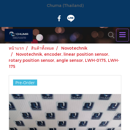
Chuma (Thailand)
หน้าแรก
สินค้าทั้งหมด
Novotechnik
Novotechnik, encoder, linear position sensor,
rotary position sensor, angle sensor, LWH-0175, LWH-
175
Pre-Order