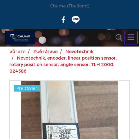
Chuma (Thailand)
หน้าแรก
สินค้าทั้งหมด
Novotechnik
Novotechnik, encoder, linear position sensor,
rotary position sensor, angle sensor, TLH 2000,
024386
Pre-Order