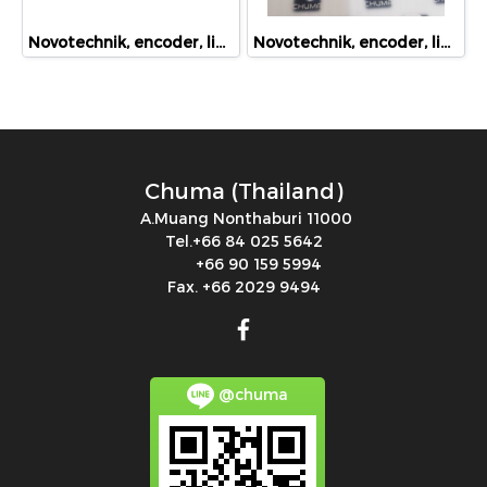
Novotechnik, encoder, linear position sensor, rotary position sensor, angle sensor, LWH 75 , 024387
Novotechnik, encoder, linear position sensor, rotary position sensor, angle sensor, TLH 0600, 024386
Chuma (Thailand)
A.Muang Nonthaburi 11000
Tel.+66 84 025 5642
+66 90 159 5994
Fax. +66 2029 9494
@chuma