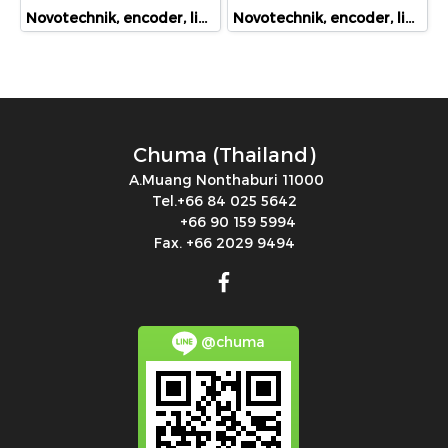
Novotechnik, encoder, linear position sensor, rotary position sensor, angle sensor, LWH-0175, LWH-175
Novotechnik, encoder, linear position sensor, rotary position sensor, angle sensor, TRS-0025, 023271
Chuma (Thailand)
A.Muang Nonthaburi 11000
Tel.+66 84 025 5642
+66 90 159 5994
Fax. +66 2029 9494
@chuma