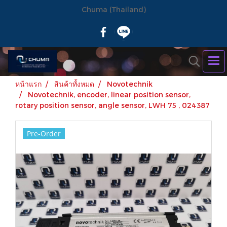
Chuma (Thailand)
หน้าแรก
สินค้าทั้งหมด
Novotechnik
Novotechnik, encoder, linear position sensor,
rotary position sensor, angle sensor, LWH 75 , 024387
Pre-Order