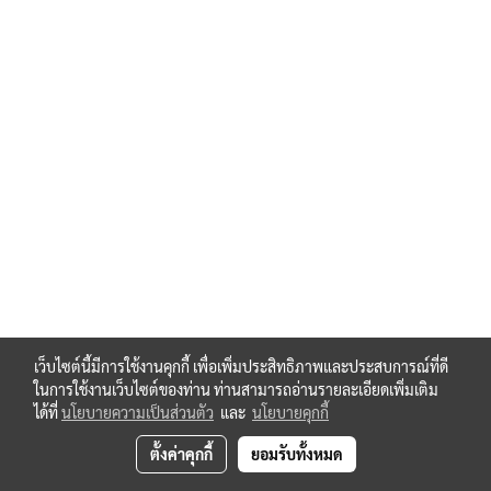
zimmerSB32-1-B
zimmerMKR4000A
zimmerMKS1505AK
zimmerMKS2001A (AE637AE)
zimmerPG07170
zimmerALSR-125-B
zimmerCD4543BE
zimmerRSTVLM23 W06S-B
zimmerBAC24900
zimmerBAC24910
zimmerNJ8-E2
zimmerWER05LPB
zimmerWWR125L-B
zimmerballjointZ-100-KGK
zimmerbearingSTL-30-G
zimmerbearingZ-100-LB-Set
เว็บไซต์นี้มีการใช้งานคุกกี้ เพื่อเพิ่มประสิทธิภาพและประสบการณ์ที่ดี
zimmerbellowsadapterZ-100-FBR
ในการใช้งานเว็บไซต์ของท่าน ท่านสามารถอ่านรายละเอียดเพิ่มเติม
zimmerbootadapterZ-100-FBA
ได้ที่
นโยบายความเป็นส่วนตัว
และ
นโยบายคุกกี้
zimmerbootZ100-FB-1951
ตั้งค่าคุกกี้
ยอมรับทั้งหมด
zimmerdriveZ-100-SL
zimmerengine132-P4-7,5-B14C-B