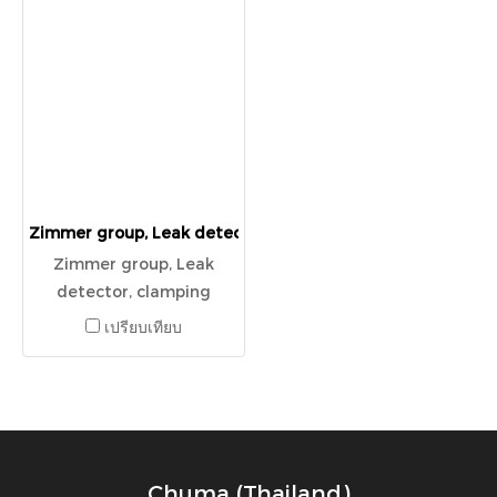
Zimmer group, Leak detector, clamping element pneumat
Zimmer group, Leak
detector, clamping
element pneumatic,
เปรียบเทียบ
MK1501A
Chuma (Thailand)