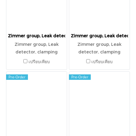
Zimmer group, Leak detector, clamping element pneumat
Zimmer group, Leak detecto
Zimmer group, Leak
Zimmer group, Leak
detector, clamping
detector, clamping
element pneumatic,
element pneumatic,
เปรียบเทียบ
เปรียบเทียบ
MKS3501A-15
MKS2505AK
Pre-Order
Pre-Order