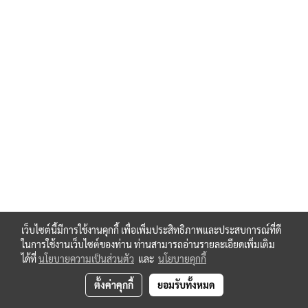
zimmerALSR-125-B
zimmerCD4543BE
zimmerRSTVLM23 W06S-B
zimmerBAC24900
zimmerBAC24910
zimmerNJ8-E2
zimmerWER05LPB
zimmerWWR125L-B
zimmerballjointZ-100-KGK
zimmerbearingSTL-30-G
zimmerbearingZ-100-LB-Set
zimmerbellowsadapterZ-100-FBR
zimmerbootadapterZ-100-FBA
zimmerbootZ100-FB-1951
zimmerdriveZ-100-SL
zimmerengine132-P4-7,5-B14C-B
เว็บไซต์นี้มีการใช้งานคุกกี้ เพื่อเพิ่มประสิทธิภาพและประสบการณ์ที่ดี
zimmerengineambienttemperature-40癈bis+6
ในการใช้งานเว็บไซต์ของท่าน ท่านสามารถอ่านรายละเอียดเพิ่มเติม
zimmerlimitswitchset Z-50/Tr50-ES-5-E-A
ได้ที่
นโยบายความเป็นส่วนตัว
และ
นโยบายคุกกี้
zimmerpivotbearingplateGSZ-100-KAR
zimmerPivotmountsZ-100-LB-Set
ตั้งค่าคุกกี้
ยอมรับทั้งหมด
zimmerprotectivetubeZ-100-SRO