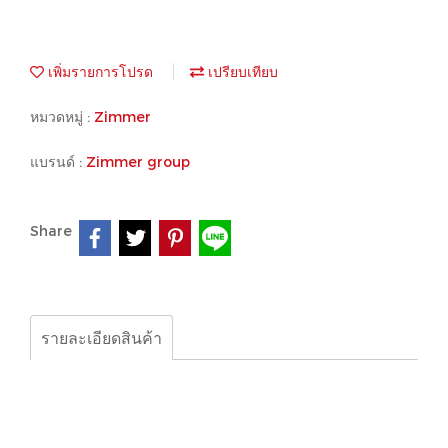
เพิ่มรายการโปรด
เปรียบเทียบ
หมวดหมู่ :
Zimmer
แบรนด์ :
Zimmer group
Share
รายละเอียดสินค้า
Zimmer group, Leak detector,NR98 DNR98 RLEMBGE
MKS 1501 A GVAG-2VK1-40/40 NR85 2A581 ZJK-SP
AC220V NR98 UH:230VAC 1 1/2″4 GPPI-4VP4 L03EB
AL03EB13T ，1//2" NR；98Imax=6A D-NR/RN98 MK