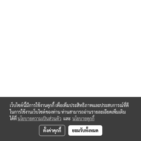
zimmerALSR-125-B
zimmerCD4543BE
zimmerRSTVLM23 W06S-B
zimmerBAC24900
zimmerBAC24910
zimmerNJ8-E2
zimmerWER05LPB
zimmerWWR125L-B
zimmerballjointZ-100-KGK
zimmerbearingSTL-30-G
zimmerbearingZ-100-LB-Set
zimmerbellowsadapterZ-100-FBR
zimmerbootadapterZ-100-FBA
zimmerbootZ100-FB-1951
zimmerdriveZ-100-SL
zimmerengine132-P4-7,5-B14C-B
เว็บไซต์นี้มีการใช้งานคุกกี้ เพื่อเพิ่มประสิทธิภาพและประสบการณ์ที่ดี
zimmerengineambienttemperature-40癈bis+6
ในการใช้งานเว็บไซต์ของท่าน ท่านสามารถอ่านรายละเอียดเพิ่มเติม
zimmerlimitswitchset Z-50/Tr50-ES-5-E-A
ได้ที่
นโยบายความเป็นส่วนตัว
และ
นโยบายคุกกี้
zimmerpivotbearingplateGSZ-100-KAR
zimmerPivotmountsZ-100-LB-Set
ตั้งค่าคุกกี้
ยอมรับทั้งหมด
zimmerprotectivetubeZ-100-SRO