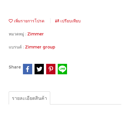
เพิ่มรายการโปรด
เปรียบเทียบ
หมวดหมู่ :
Zimmer
แบรนด์ :
Zimmer group
Share
รายละเอียดสินค้า
Zimmer group, Leak detector,NR98 DNR98 RLEMBGE
MKS 1501 A GVAG-2VK1-40/40 NR85 2A581 ZJK-SP
AC220V NR98 UH:230VAC 1 1/2″4 GPPI-4VP4 L03EB
AL03EB13T ，1//2" NR；98Imax=6A D-NR/RN98 MK