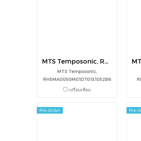
MTS Temposonic, RH5MA0050M01D701S1052B6
MTS Temposonic,
RH5MA0050M01D701S1052B6
R
เปรียบเทียบ
Pre-Order
Pre-O