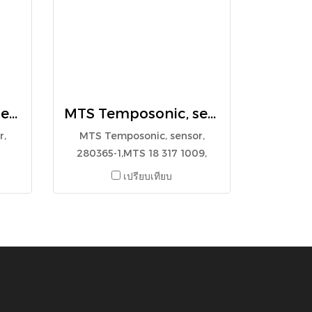
MTS Temposonic, sensor, RHM0300MD601A01
MTS Temposonic, sensor, 280365-1,MTS 18 317 1009, CS072AD CS PWM 72.3 mm
r,
MTS Temposonic, sensor,
280365-1,MTS 18 317 1009,
CS072AD CS PWM 72.3 mm
เปรียบเทียบ