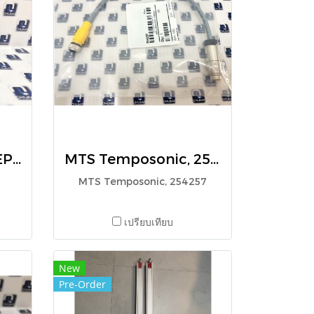
MTS Temposonic, EP00200MD341A01
MTS Temposonic, 254257
MTS Temposonic, 254257
เปรียบเทียบ
New
Pre-Order