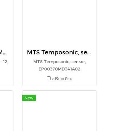
MTS Temposonic, Mag sro - 12, magnet, 251416-2
MTS Temposonic, sensor, EP00370MD341A02
 12,
MTS Temposonic, sensor,
EP00370MD341A02
เปรียบเทียบ
New