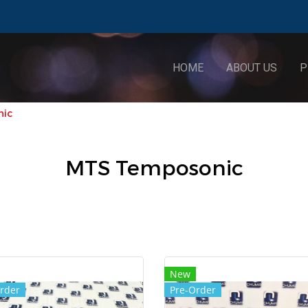
HOME
ABOUT US
P
nic
MTS Temposonic
New
rder
Pre-Order