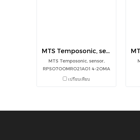
MTS Temposonic, sensor, RPSO7OOMRO21AO1 4-2OMA R-SERIES LA-1-C800-M0300-1-V0 PA-1-400M-D80-1S2G5 PA-1-0250M-D80-1-S2G5100 RHS0185MP101S1G1100 10 RHS1050MP101S1G1100 10 RPS1350MD531P102 RHM6950MD531P101 RHM0320MP151S1G5100 RHM1620MP151S1G4100 RH-V-0780M-P1
MTS Temposonic, sensor,
M
RPSO7OOMRO21AO1 4-2OMA
R-SERIES LA-1-C800-M0300-1-
เปรียบเทียบ
V0 PA-1-400M-D80-1S2G5 PA-
1-0250M-D80-1-S2G5100
RHS0185MP101S1G1100 10
RHS1050MP101S1G1100 10
RPS1350MD531P102
RHM6950MD531P101
RHM0320MP151S1G5100
RHM1620MP151S1G4100 RH-V-