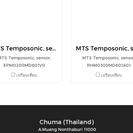
MTS Temposonic, sensor, EPM0200MD601V0
TS Temposonic, sensor,
MTS Temposonic, senso
EPM0200MD601V0
RHM0300MD601A01
เปรียบเทียบ
เปรียบเทียบ
Chuma (Thailand)
A.Muang Nonthaburi 11000