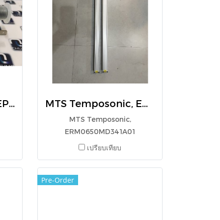
MTS Temposonic, EP0800MD341A01
MTS Temposonic, ERM0650MD341A01
MTS Temposonic,
ERM0650MD341A01
เปรียบเทียบ
Pre-Order