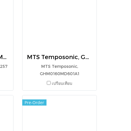
MTS Temposonic, MTS254257
MTS Temposonic, GHM0160MD601A1
4257
MTS Temposonic,
GHM0160MD601A1
เปรียบเทียบ
Pre-Order