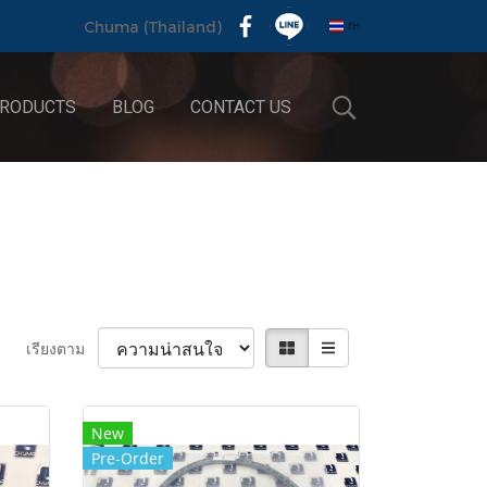
TH
Chuma (Thailand)
RODUCTS
BLOG
CONTACT US
เรียงตาม
New
Pre-Order