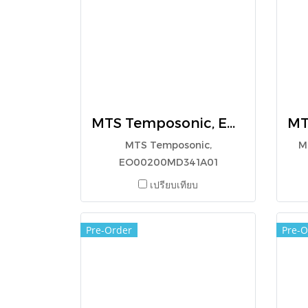
MTS Temposonic, EO00200MD341A01
MTS Temposonic,
M
EO00200MD341A01
เปรียบเทียบ
Pre-Order
Pre-O