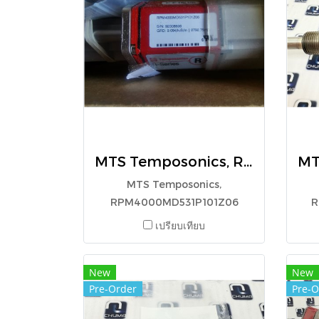
MTS Temposonics, RPM4000MD531P101Z06
MTS Temposonics,
RPM4000MD531P101Z06
R
เปรียบเทียบ
New
New
Pre-Order
Pre-O